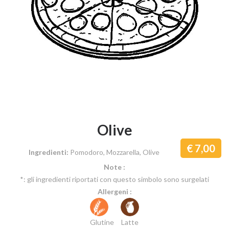
Olive
7,00
Ingredienti:
Pomodoro, Mozzarella, Olive
Note :
*: gli ingredienti riportati con questo simbolo sono surgelati
Allergeni :
Glutine
Latte