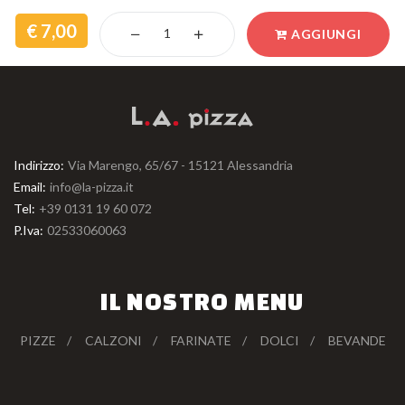
7,00
AGGIUNGI
Indirizzo:
Via Marengo, 65/67 - 15121 Alessandria
Email:
info@la-pizza.it
Tel:
+39 0131 19 60 072
P.Iva:
02533060063
IL NOSTRO MENU
PIZZE
CALZONI
FARINATE
DOLCI
BEVANDE