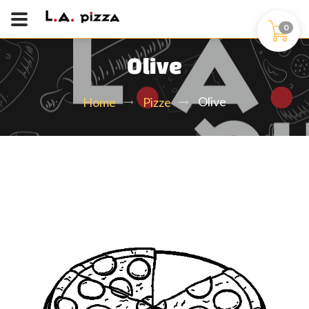
0
Olive
Olive
Home
Pizze