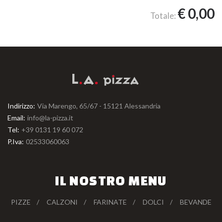
€
0,00
Totale:
Indirizzo:
Via Marengo, 65/67 - 15121 Alessandria
Email:
info@la-pizza.it
Tel:
+39 0131 19 60 072
P.Iva:
02533060063
IL NOSTRO MENU
PIZZE
CALZONI
FARINATE
DOLCI
BEVANDE