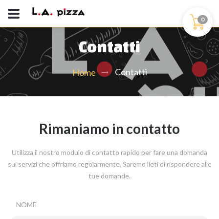
0
Contatti
Contatti
Home
Rimaniamo in contatto
Utilizza il nostro modulo di contatto rapido per fare una domanda
sui servizi che offriamo regolarmente. Saremo lieti di rispondere alle
tue domande.
NOME