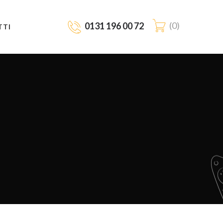
0
0131 196 00 72
TTI