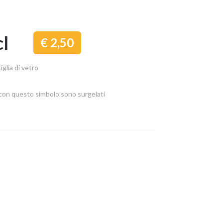
cl
2,50
iglia di vetro
ti con questo simbolo sono surgelati