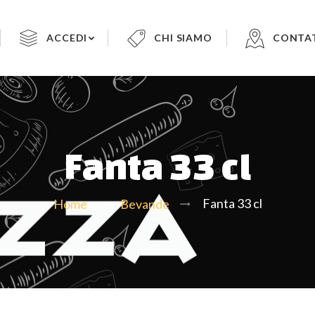
ACCEDI
CHI SIAMO
CONTA
Fanta 33 cl
Fanta 33 cl
Home
Bevande