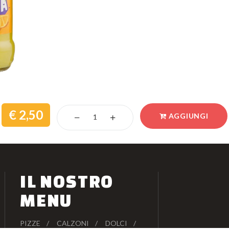
2,50
AGGIUNGI
IL NOSTRO
MENU
PIZZE
CALZONI
DOLCI